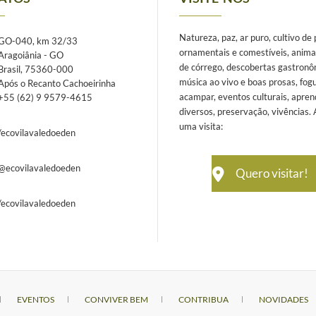
Natureza, paz, ar puro, cultivo de
GO-040, km 32/33
ornamentais e comestíveis, anima
Aragoiânia - GO
de córrego, descobertas gastronô
Brasil, 75360-000
música ao vivo e boas prosas, fogu
Após o Recanto Cachoeirinha
acampar, eventos culturais, apren
+55 (62) 9 9579-4615
diversos, preservação, vivências.
uma visita:
/ecovilavaledoeden
@ecovilavaledoeden
Quero visitar!
/ecovilavaledoeden
EVENTOS
CONVIVER BEM
CONTRIBUA
NOVIDADES