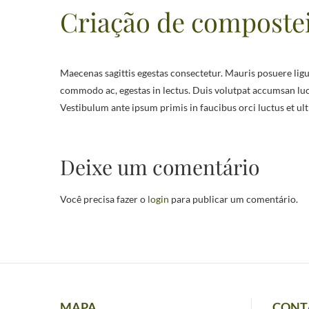
Criação de compostei
Maecenas sagittis egestas consectetur. Mauris posuere ligula ac convallis aliquet. Vestibulum quis diam orci. Aliquam non ante in mi finibus lobortis. Vivamus tortor orci, pulvinar rutrum
commodo ac, egestas in lectus. Duis volutpat accumsan luc
Vestibulum ante ipsum primis in faucibus orci luctus et ul
Deixe um comentário
Você precisa fazer o
login
para publicar um comentário.
MAPA
CONT