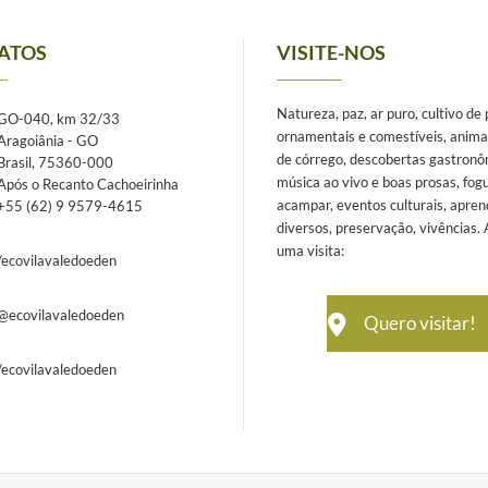
ATOS
VISITE-NOS
Natureza, paz, ar puro, cultivo de
GO-040, km 32/33
ornamentais e comestíveis, anima
Aragoiânia - GO
de córrego, descobertas gastronô
Brasil, 75360-000
música ao vivo e boas prosas, fogu
Após o Recanto Cachoeirinha
acampar, eventos culturais, apren
+55 (62) 9 9579-4615
diversos, preservação, vivências.
uma visita:
/ecovilavaledoeden
@ecovilavaledoeden
Quero visitar!
/ecovilavaledoeden