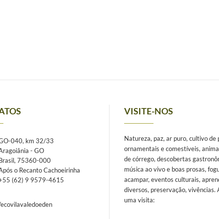
ATOS
VISITE-NOS
Natureza, paz, ar puro, cultivo de
GO-040, km 32/33
ornamentais e comestíveis, anima
Aragoiânia - GO
de córrego, descobertas gastronô
Brasil, 75360-000
música ao vivo e boas prosas, fogu
Após o Recanto Cachoeirinha
acampar, eventos culturais, apren
+55 (62) 9 9579-4615
diversos, preservação, vivências.
uma visita:
/ecovilavaledoeden