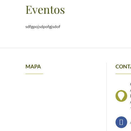
Eventos
sdfgpojsdpofgjsdof
MAPA
CONT